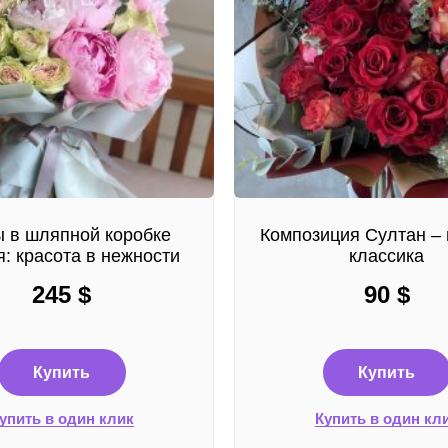
 в шляпной коробке
Композиция Султан – 
: красота в нежности
классика
245
$
90
$
Купить
Купить
упить в один клик
Купить в один кл