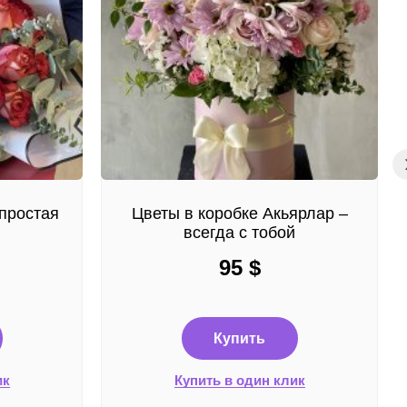
простая
Цветы в коробке Акьярлар –
всегда с тобой
95
$
Купить
ик
Купить в один клик