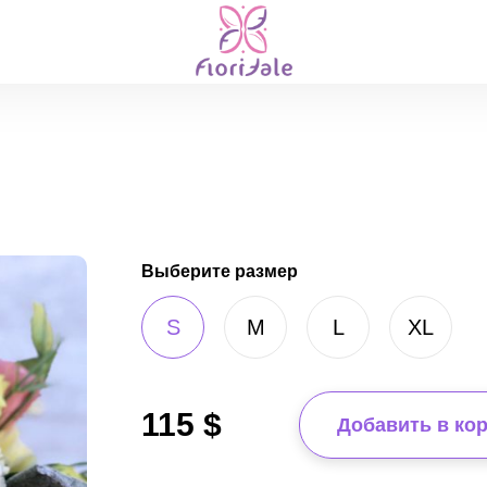
Выберите размер
S
M
L
XL
115
$
Добавить в ко