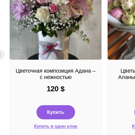
Цветочная композиция Адана –
Цветы
с нежностью
Аланья
120
$
Купить
Купить в один клик
К